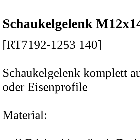
Schaukelgelenk komplett a
oder Eisenprofile
Material:
voll Edelstahlgruß mit Dre
Gabel für die direkte Kett
M12 Edelstahlbolzen - Lä
Nylonlager
TÜV-Inspektionsloch