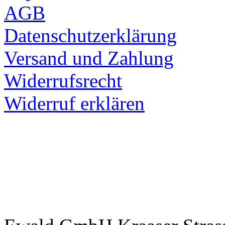
Widerrufsrecht
Widerruf erklären
Ewald GmbH Kraaser Stra
Deutschland
Tel.: 039954 258810 Geschä
Planung, Herstellung u. Vert
Freizeitgeräten